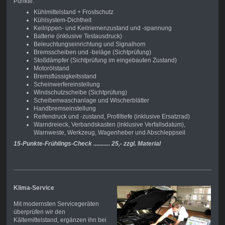
Punkte.
Kühlmittelstand + Frostschutz
Kühlsystem-Dichtheit
Keilrippen- und Keilriemenzustand und -spannung
Batterie (inklusive Testausdruck)
Beleuchtungseinrichtung und Signalhorn
Bremsscheiben und -beläge (Sichtprüfung)
Stoßdämpfer (Sichtprüfung im eingebauten Zustand)
Motorölstand
Bremsflüssigkeitsstand
Scheinwerfereinstellung
Windschutzscheibe (Sichtprüfung)
Scheibenwaschanlage und Wischerblätter
Handbremseinstellung
Reifendruck und -zustand, Profiltiefe (inklusive Ersatzrad)
Warndreieck, Verbandskasten (inklusive Verfallsdatum),
Warnweste, Werkzeug, Wagenheber und Abschleppseil
15-Punkte-Frühlings-Check
........... 25,- zzgl. Material
Klima-Service
Mit modernsten Servicegeräten
überprüfen wir den
Kältemittelstand, ergänzen ihn bei