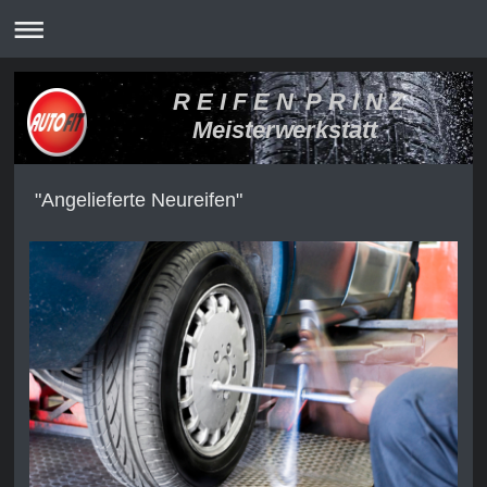
R E I F E N P R I N Z
Meisterwerkstatt
"Angelieferte Neureifen"